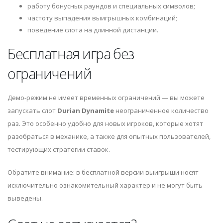
работу бонусных раундов и специальных символов;
частоту выпадения выигрышных комбинаций;
поведение слота на длинной дистанции.
Бесплатная игра без
ограничений
Демо-режим не имеет временных ограничений — вы можете
запускать слот
Durian Dynamite
неограниченное количество
раз. Это особенно удобно для новых игроков, которые хотят
разобраться в механике, а также для опытных пользователей,
тестирующих стратегии ставок.
Обратите внимание: в бесплатной версии выигрыши носят
исключительно ознакомительный характер и не могут быть
выведены.