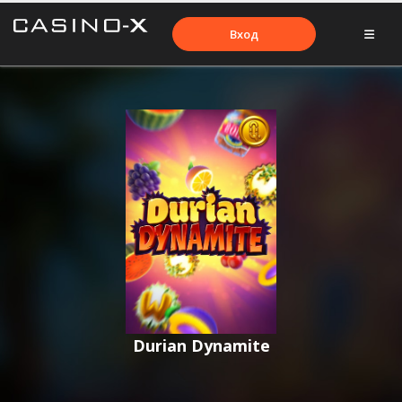
Вход
Durian Dynamite