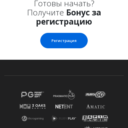
Готовы начать?
Получите
Бонус за
регистрацию
Регистрация