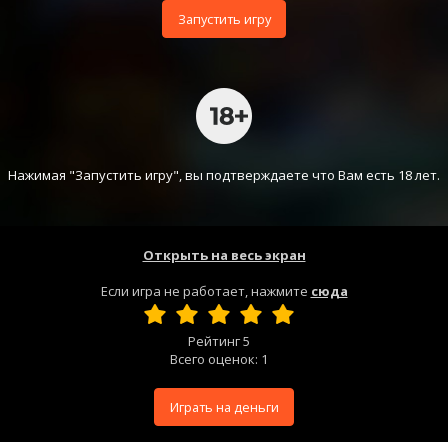
Запустить игру
Нажимая "Запустить игру", вы подтверждаете что Вам есть 18 лет.
Открыть на весь экран
Если игра не работает, нажмите
сюда
Рейтинг
5
Всего оценок:
1
Играть на деньги