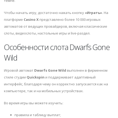
темпе.
Чтобы начать игру, достаточно нажать кнопку
«Играть»
. На
платформе
Casino X
представлено более 10 000 игровых
автоматов от ведущих провайдеров, включая классические
слоты, видеослоты, настольные игры и live-раздел.
Особенности слота Dwarfs Gone
Wild
Игровой автомат
Dwarfs Gone Wild
выполнен в фирменном
стиле студии
Quickspin
и поддерживает адаптивный
интерфейс, благодаря чему он корректно запускается как на
компьютере, так и на мобильных устройствах.
Во время игры вы можете изучить:
правила и таблицу выплат;