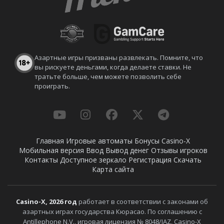
Азартные игры призваны развлекать. Помните, что
вы рискуете деньгами, когда делаете ставки. Не
тратьте больше, чем можете позволить себе
проиграть.
Главная
Игровые автоматы
Бонусы Casino-X
Мобильная версия
Ввод Вывод денег
Отзывы игроков
Контакты
Доступное зеркало
Регистрация
Скачать
Карта сайта
Casino-X, 2026 год
работает в соответствии с законами об
азартных играх государства Кюрасао. По соглашению с
Antillephone N.V., игровая лицензия № 8048/JAZ, Casino-X