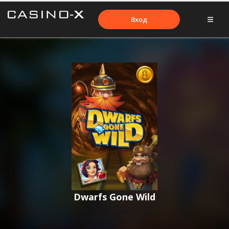
Вход
Dwarfs Gone Wild