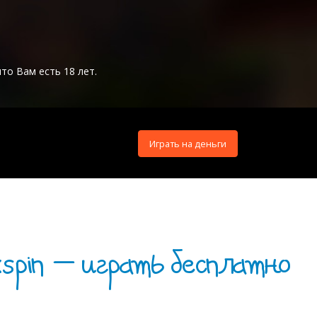
то Вам есть 18 лет.
Играть на деньги
kspin — играть бесплатно