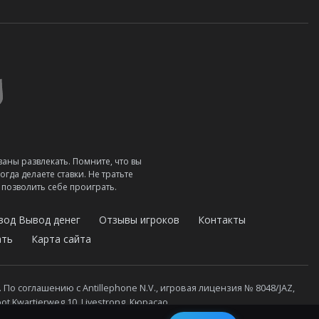
аны развлекать. Помните, что вы
огда делаете ставки. Не тратьте
позволить себе проиграть.
вод Вывод денег
Отзывы игроков
Контакты
ать
Карта сайта
По соглашению с Antillephone N.V., игровая лицензия № 8048/JAZ,
 Kwartierweg 10, Livestrong, Кюрасао.