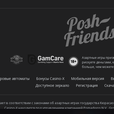
Азартные игры призв
рискуете деньгами, к
больше, чем можете 
ровые автоматы
Бонусы Casino-X
Мобильная версия
В
Доступное зеркало
Регистрация
Скач
ет в соответствии с законами об азартных играх государства Кюрасао. 
Casino-X находится под управлением компанией Pomadorro N.V., Groot