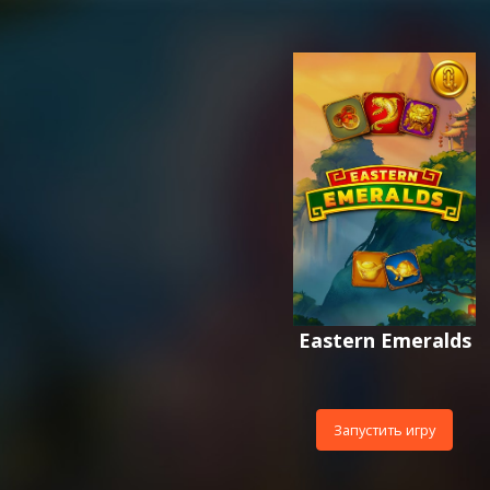
Eastern Emeralds
Запустить игру