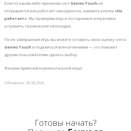
Если по каким-либо причинам слот
Genies Touch
не
открывается или работает некорректно, нажмите кнопку
«Не
работает»
. Мы проверим игру и постараемся оперативно
устранить технические неполадки.
После завершения игры вы можете оставить свою оценку слота
Genies Touch
и поделиться впечатлениями — это поможет
другим пользователям сделать выбор.
Желаем приятной и увлекательной игры!
Обновлено:
05.08.2026
Готовы начать?