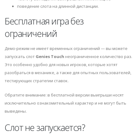
поведение слота на длинной дистанции.
Бесплатная игра без
ограничений
Демо-режим не имеет временных ограничений — вы можете
запускать слот
Genies Touch
неограниченное количество раз.
Это особенно удобно для новых игроков, которые хотят
разобраться в механике, а также для опытных пользователей,
тестирующих стратегии ставок.
Обратите внимание: в бесплатной версии выигрыши носят
исключительно ознакомительный характер и не могут быть
выведены.
Слот не запускается?