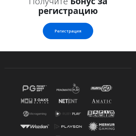
Получите
Бонус за
регистрацию
Регистрация