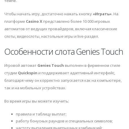
темпе.
Чтобы начать игру, достаточно нажать кнопку
«Играть»
. На
платформе
Casino X
представлено более 10 000 игровых
автоматов от ведущих провайдеров, включая классические
слоты, видеослоты, настольные игры и live-раздел.
Особенности слота Genies Touch
Игровой автомат
Genies Touch
выполнен в фирменном стиле
студии
Quickspin
и поддерживает адаптивный интерфейс,
благодаря чему он корректно запускается как на компьютере,
так и на мобильных устройствах.
Во время игры вы можете изучить:
правила и таблицу выплат;
работу бонусных раундов и специальных символов;
частоту выпадения выигрышных комбинаций;