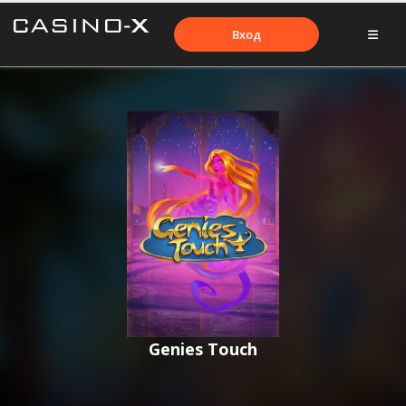
Вход
Genies Touch