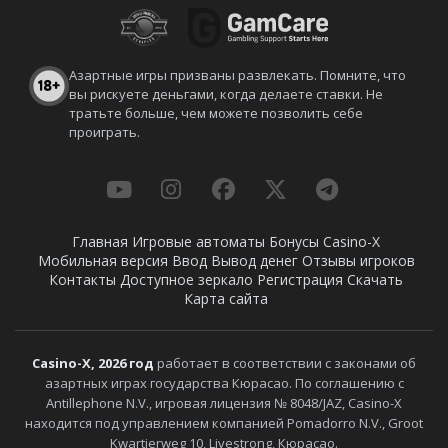
Азартные игры призваны развлекать. Помните, что
вы рискуете деньгами, когда делаете ставки. Не
тратьте больше, чем можете позволить себе
проиграть.
Главная
Игровые автоматы
Бонусы Casino-X
Мобильная версия
Ввод Вывод денег
Отзывы игроков
Контакты
Доступное зеркало
Регистрация
Скачать
Карта сайта
Casino-X, 2026 год
работает в соответствии с законами об
азартных играх государства Кюрасао. По соглашению с
Antillephone N.V., игровая лицензия № 8048/JAZ, Casino-X
находится под управлением компанией Pomadorro N.V., Groot
Kwartierweg 10, Livestrong, Кюрасао.