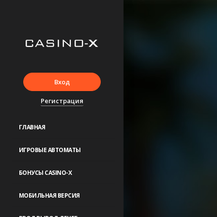
Вход
Регистрация
ГЛАВНАЯ
ИГРОВЫЕ АВТОМАТЫ
БОНУСЫ CASINO-X
МОБИЛЬНАЯ ВЕРСИЯ