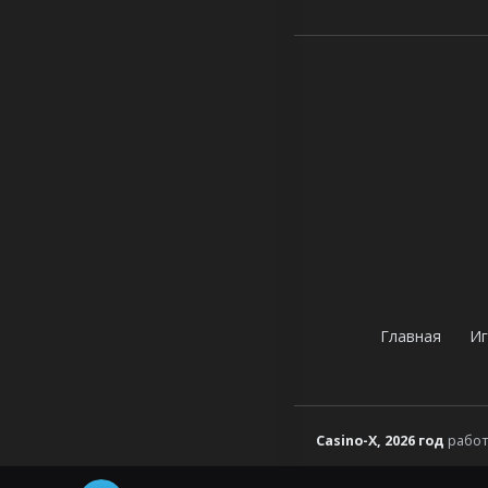
Главная
Иг
Casino-X, 2026 год
работа