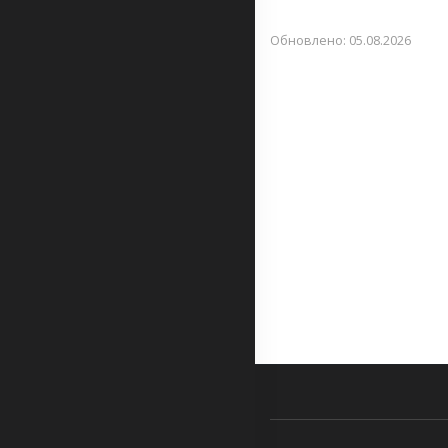
Обновлено:
05.08.2026