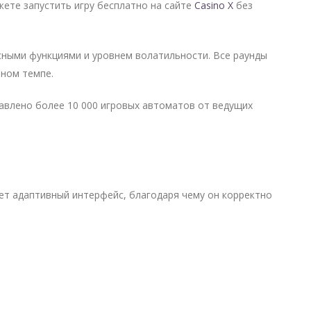
ете запустить игру бесплатно на сайте
Casino X
без
сными функциями и уровнем волатильности. Все раунды
бном темпе.
авлено более 10 000 игровых автоматов от ведущих
т адаптивный интерфейс, благодаря чему он корректно