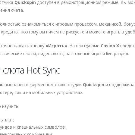
отчика
Quickspin
доступен в демонстрационном режиме. Вы мож
ения счёта.
олностью ознакомиться с игровым процессом, механикой, бону
 кредиты, поэтому вы ничем не рискуете и можете играть в удо
аточно нажать кнопку
«Играть»
. На платформе
Casino X
предст
ссические слоты, видеослоты, настольные игры и live-раздел.
слота Hot Sync
nc
выполнен в фирменном стиле студии
Quickspin
и поддерживае
ютере, так и на мобильных устройствах.
 изучить:
выплат;
ундов и специальных символов;
 выигрышных комбинаций;