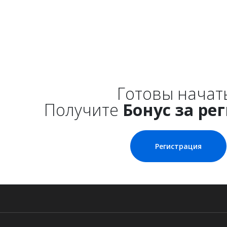
Готовы начат
Получите
Бонус за ре
Регистрация