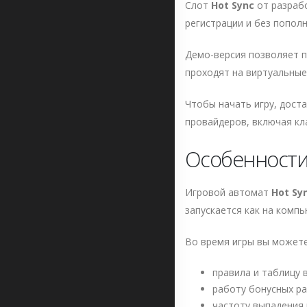
Слот
Hot Sync
от разраб
регистрации и без пополн
Демо-версия позволяет п
проходят на виртуальные
Чтобы начать игру, дост
провайдеров, включая кла
Особенности 
Игровой автомат
Hot Sy
запускается как на компь
Во время игры вы можете
правила и таблицу 
работу бонусных ра
частоту выпадения