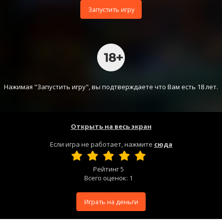
Запустить игру
Нажимая "Запустить игру", вы подтверждаете что Вам есть 18 лет.
Открыть на весь экран
Если игра не работает, нажмите
сюда
Рейтинг
5
Всего оценок:
1
Играть на деньги