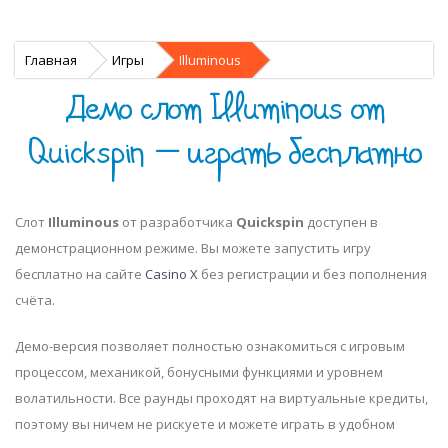
Главная
Игры
Illuminous
Демо слот Illuminous от
Quickspin — играть бесплатно
Слот
Illuminous
от разработчика
Quickspin
доступен в
демонстрационном режиме. Вы можете запустить игру
бесплатно на сайте
Casino X
без регистрации и без пополнения
счёта.
Демо-версия позволяет полностью ознакомиться с игровым
процессом, механикой, бонусными функциями и уровнем
волатильности. Все раунды проходят на виртуальные кредиты,
поэтому вы ничем не рискуете и можете играть в удобном