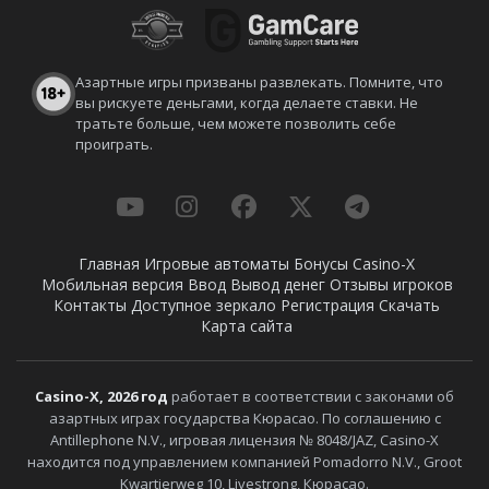
Азартные игры призваны развлекать. Помните, что
вы рискуете деньгами, когда делаете ставки. Не
тратьте больше, чем можете позволить себе
проиграть.
Главная
Игровые автоматы
Бонусы Casino-X
Мобильная версия
Ввод Вывод денег
Отзывы игроков
Контакты
Доступное зеркало
Регистрация
Скачать
Карта сайта
Casino-X, 2026 год
работает в соответствии с законами об
азартных играх государства Кюрасао. По соглашению с
Antillephone N.V., игровая лицензия № 8048/JAZ, Casino-X
находится под управлением компанией Pomadorro N.V., Groot
Kwartierweg 10, Livestrong, Кюрасао.