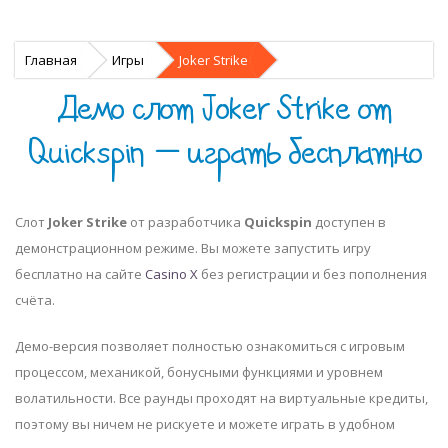
Главная
Игры
Joker Strike
Демо слот Joker Strike от
Quickspin — играть бесплатно
Слот
Joker Strike
от разработчика
Quickspin
доступен в
демонстрационном режиме. Вы можете запустить игру
бесплатно на сайте
Casino X
без регистрации и без пополнения
счёта.
Демо-версия позволяет полностью ознакомиться с игровым
процессом, механикой, бонусными функциями и уровнем
волатильности. Все раунды проходят на виртуальные кредиты,
поэтому вы ничем не рискуете и можете играть в удобном