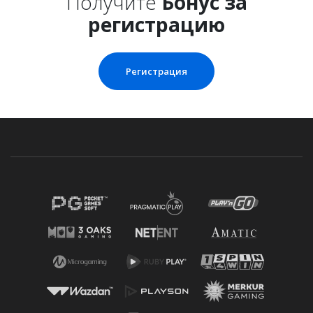
Получите
Бонус за
регистрацию
Регистрация