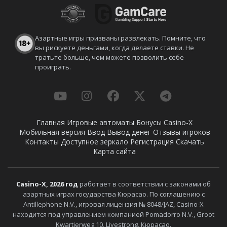
Азартные игры призваны развлекать. Помните, что
вы рискуете деньгами, когда делаете ставки. Не
тратьте больше, чем можете позволить себе
проиграть.
Главная
Игровые автоматы
Бонусы Casino-X
Мобильная версия
Ввод Вывод денег
Отзывы игроков
Контакты
Доступное зеркало
Регистрация
Скачать
Карта сайта
Casino-X, 2026 год
работает в соответствии с законами об
азартных играх государства Кюрасао. По соглашению с
Antillephone N.V., игровая лицензия № 8048/JAZ, Casino-X
находится под управлением компанией Pomadorro N.V., Groot
Kwartierweg 10, Livestrong, Кюрасао.