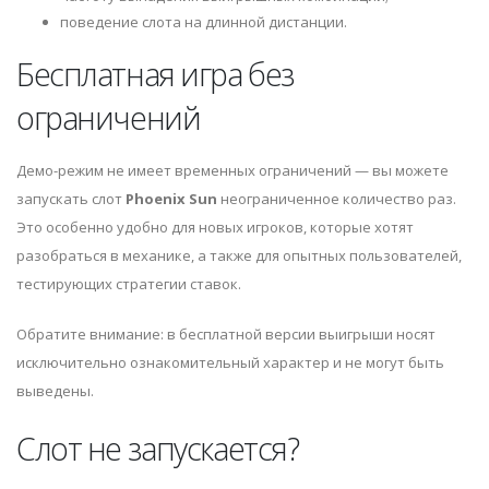
поведение слота на длинной дистанции.
Бесплатная игра без
ограничений
Демо-режим не имеет временных ограничений — вы можете
запускать слот
Phoenix Sun
неограниченное количество раз.
Это особенно удобно для новых игроков, которые хотят
разобраться в механике, а также для опытных пользователей,
тестирующих стратегии ставок.
Обратите внимание: в бесплатной версии выигрыши носят
исключительно ознакомительный характер и не могут быть
выведены.
Слот не запускается?