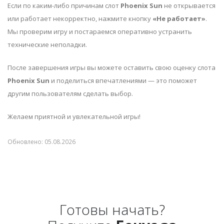
Если по каким-либо причинам слот
Phoenix Sun
не открывается
или работает некорректно, нажмите кнопку
«Не работает»
.
Мы проверим игру и постараемся оперативно устранить
технические неполадки.
После завершения игры вы можете оставить свою оценку слота
Phoenix Sun
и поделиться впечатлениями — это поможет
другим пользователям сделать выбор.
Желаем приятной и увлекательной игры!
Обновлено:
05.08.2026
Готовы начать?