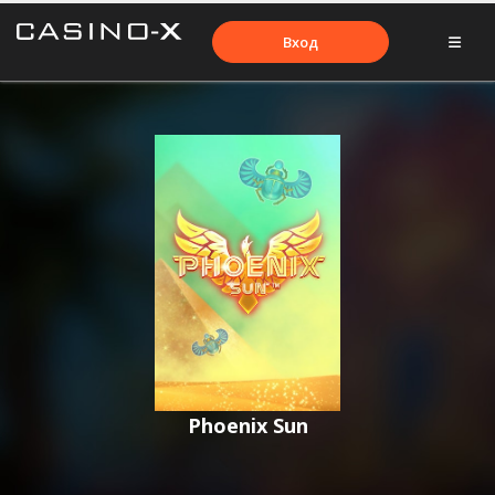
Вход
Phoenix Sun