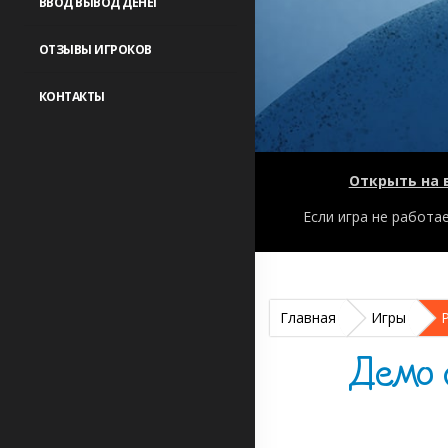
ВВОД ВЫВОД ДЕНЕГ
ОТЗЫВЫ ИГРОКОВ
КОНТАКТЫ
Открыть на 
Если игра не работа
Главная
Игры
Демо 