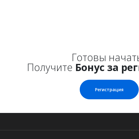
Готовы начат
Получите
Бонус за ре
Регистрация