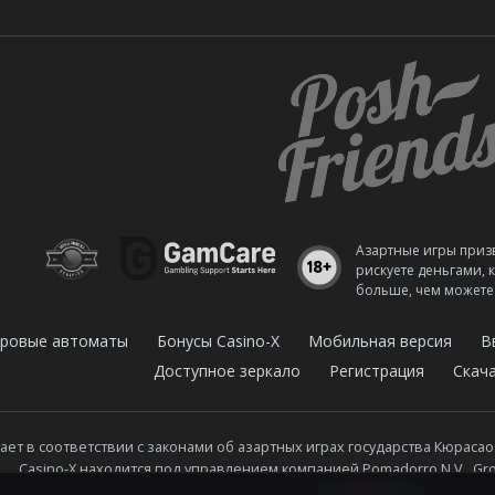
Азартные игры призв
рискуете деньгами, к
больше, чем можете 
ровые автоматы
Бонусы Casino-X
Мобильная версия
В
Доступное зеркало
Регистрация
Скач
ет в соответствии с законами об азартных играх государства Кюрасао. 
Casino-X находится под управлением компанией Pomadorro N.V., Groot