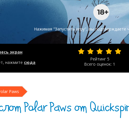
Нажимая "Запустить игру", вы подтверждаете ч
весь экран
Рейтинг
5
ет, нажмите
сюда
Всего оценок:
1
Polar Paws
слот Polar Paws от Quicksp