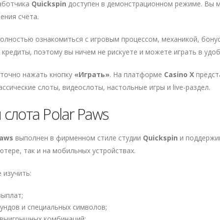
аботчика
Quickspin
доступен в демонстрационном режиме. Вы м
ения счёта.
олностью ознакомиться с игровым процессом, механикой, бону
 кредиты, поэтому вы ничем не рискуете и можете играть в удо
аточно нажать кнопку
«Играть»
. На платформе
Casino X
предст
ссические слоты, видеослоты, настольные игры и live-раздел.
слота Polar Paws
Paws
выполнен в фирменном стиле студии
Quickspin
и поддержив
ютере, так и на мобильных устройствах.
 изучить:
выплат;
ундов и специальных символов;
 выигрышных комбинаций;