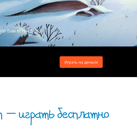
то Вам есть 18 лет.
Играть на деньги
in — играть бесплатно