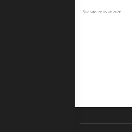
Обновлено:
05.08.2026