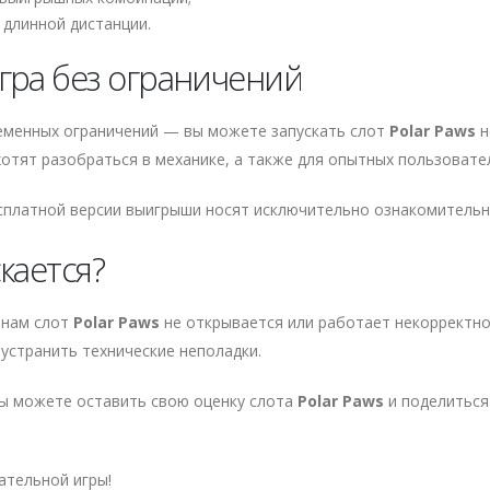
 длинной дистанции.
гра без ограничений
еменных ограничений — вы можете запускать слот
Polar Paws
н
хотят разобраться в механике, а также для опытных пользовате
сплатной версии выигрыши носят исключительно ознакомительны
кается?
инам слот
Polar Paws
не открывается или работает некорректн
устранить технические неполадки.
вы можете оставить свою оценку слота
Polar Paws
и поделиться
ательной игры!