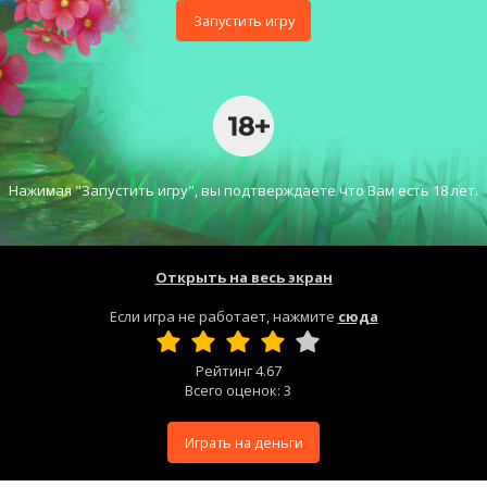
Запустить игру
Нажимая "Запустить игру", вы подтверждаете что Вам есть 18 лет.
Открыть на весь экран
Если игра не работает, нажмите
сюда
Рейтинг
4.67
Всего оценок:
3
Играть на деньги