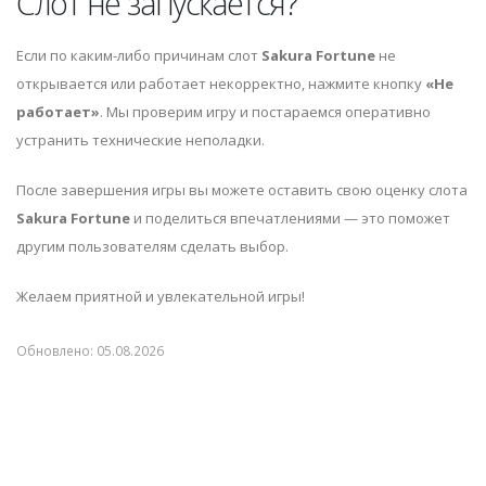
Слот не запускается?
Если по каким-либо причинам слот
Sakura Fortune
не
открывается или работает некорректно, нажмите кнопку
«Не
работает»
. Мы проверим игру и постараемся оперативно
устранить технические неполадки.
После завершения игры вы можете оставить свою оценку слота
Sakura Fortune
и поделиться впечатлениями — это поможет
другим пользователям сделать выбор.
Желаем приятной и увлекательной игры!
Обновлено:
05.08.2026