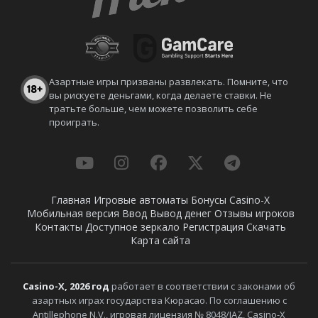
Азартные игры призваны развлекать. Помните, что
вы рискуете деньгами, когда делаете ставки. Не
тратьте больше, чем можете позволить себе
проиграть.
Главная
Игровые автоматы
Бонусы Casino-X
Мобильная версия
Ввод Вывод денег
Отзывы игроков
Контакты
Доступное зеркало
Регистрация
Скачать
Карта сайта
Casino-X, 2026 год
работает в соответствии с законами об
азартных играх государства Кюрасао. По соглашению с
Antillephone N.V., игровая лицензия № 8048/JAZ, Casino-X