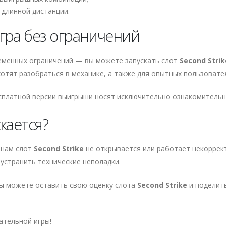
 длинной дистанции.
гра без ограничений
еменных ограничений — вы можете запускать слот
Second Strik
хотят разобраться в механике, а также для опытных пользовате
сплатной версии выигрыши носят исключительно ознакомительны
кается?
инам слот
Second Strike
не открывается или работает некоррек
устранить технические неполадки.
вы можете оставить свою оценку слота
Second Strike
и поделит
ательной игры!