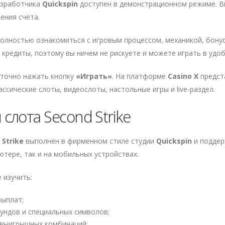
азработчика
Quickspin
доступен в демонстрационном режиме. Вы
ения счёта.
олностью ознакомиться с игровым процессом, механикой, бону
 кредиты, поэтому вы ничем не рискуете и можете играть в удо
аточно нажать кнопку
«Играть»
. На платформе
Casino X
предст
ссические слоты, видеослоты, настольные игры и live-раздел.
слота Second Strike
 Strike
выполнен в фирменном стиле студии
Quickspin
и поддер
ютере, так и на мобильных устройствах.
 изучить:
выплат;
ундов и специальных символов;
 выигрышных комбинаций;