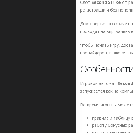
Слот
Second Strike
от р
регистрации и без пополн
Демо-версия позволяет п
проходят на виртуальные
Чтобы начать игру, дост
провайдеров, включая кла
Особенности 
Игровой автомат
Second
запускается как на компь
Во время игры вы можете
правила и таблицу 
работу бонусных ра
частоту выпадения