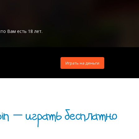
то Вам есть 18 лет.
Играть на деньги
pin — играть бесплатно