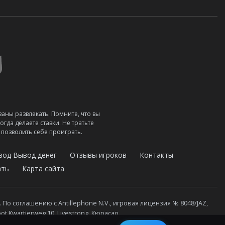
аны развлекать. Помните, что вы
огда делаете ставки. Не тратьте
позволить себе проиграть.
вод Вывод денег
Отзывы игроков
Контакты
ать
Карта сайта
По соглашению с Antillephone N.V., игровая лицензия № 8048/JAZ,
 Kwartierweg 10, Livestrong, Кюрасао.