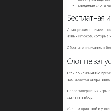
поведение слота на
Бесплатная и
Демо-режим не имеет вр
новых игроков, которые 
Обратите внимание: в бе
Слот не запус
Если по каким-либо прич
постараемся оперативно 
После завершения игры 
сделать выбор.
Желаем приятной и увлек