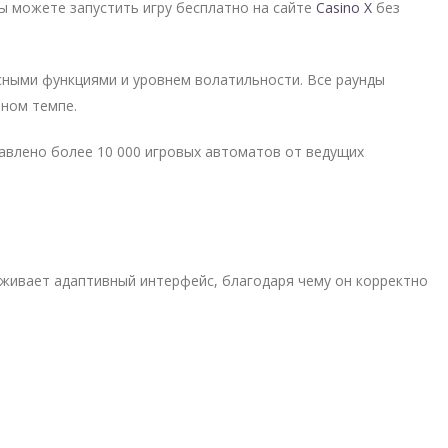
 можете запустить игру бесплатно на сайте
Casino X
без
сными функциями и уровнем волатильности. Все раунды
бном темпе.
авлено более 10 000 игровых автоматов от ведущих
живает адаптивный интерфейс, благодаря чему он корректно