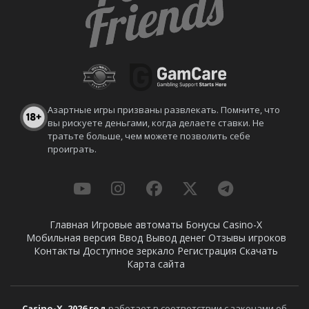
Азартные игры призваны развлекать. Помните, что
вы рискуете деньгами, когда делаете ставки. Не
тратьте больше, чем можете позволить себе
проиграть.
Главная
Игровые автоматы
Бонусы Casino-X
Мобильная версия
Ввод Вывод денег
Отзывы игроков
Контакты
Доступное зеркало
Регистрация
Скачать
Карта сайта
Casino-X, 2026 год
работает в соответствии с законами об