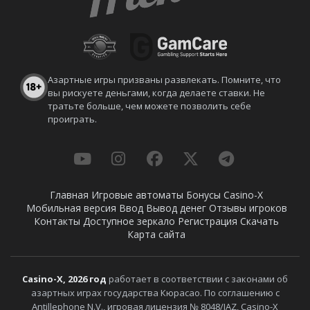
Азартные игры призваны развлекать. Помните, что
вы рискуете деньгами, когда делаете ставки. Не
тратьте больше, чем можете позволить себе
проиграть.
Главная
Игровые автоматы
Бонусы Casino-X
Мобильная версия
Ввод Вывод денег
Отзывы игроков
Контакты
Доступное зеркало
Регистрация
Скачать
Карта сайта
Casino-X, 2026 год
работает в соответствии с законами об
азартных играх государства Кюрасао. По соглашению с
Antillephone N.V., игровая лицензия № 8048/JAZ, Casino-X