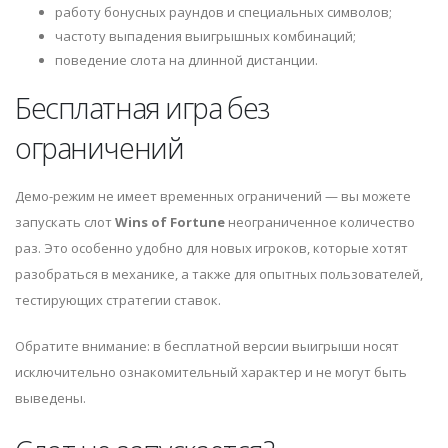
работу бонусных раундов и специальных символов;
частоту выпадения выигрышных комбинаций;
поведение слота на длинной дистанции.
Бесплатная игра без
ограничений
Демо-режим не имеет временных ограничений — вы можете
запускать слот
Wins of Fortune
неограниченное количество
раз. Это особенно удобно для новых игроков, которые хотят
разобраться в механике, а также для опытных пользователей,
тестирующих стратегии ставок.
Обратите внимание: в бесплатной версии выигрыши носят
исключительно ознакомительный характер и не могут быть
выведены.