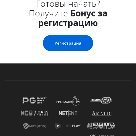
Готовы начать?
Получите
Бонус за
регистрацию
Регистрация