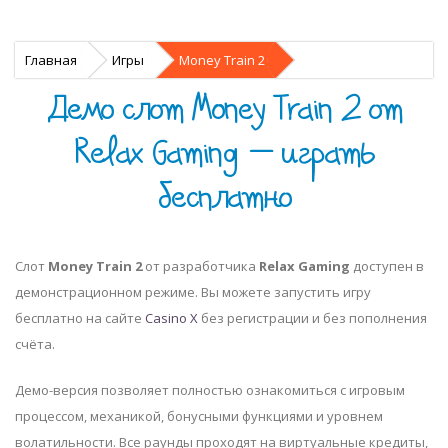
Главная
Игры
Money Train 2
Демо слот Money Train 2 от
Relax Gaming — играть
бесплатно
Слот
Money Train 2
от разработчика
Relax Gaming
доступен в
демонстрационном режиме. Вы можете запустить игру
бесплатно на сайте
Casino X
без регистрации и без пополнения
счёта.
Демо-версия позволяет полностью ознакомиться с игровым
процессом, механикой, бонусными функциями и уровнем
волатильности. Все раунды проходят на виртуальные кредиты,