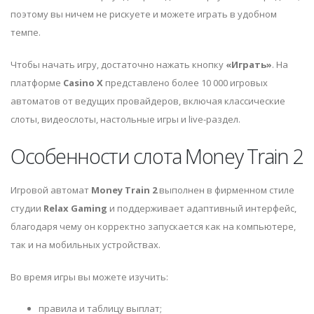
поэтому вы ничем не рискуете и можете играть в удобном
темпе.
Чтобы начать игру, достаточно нажать кнопку
«Играть»
. На
платформе
Casino X
представлено более 10 000 игровых
автоматов от ведущих провайдеров, включая классические
слоты, видеослоты, настольные игры и live-раздел.
Особенности слота Money Train 2
Игровой автомат
Money Train 2
выполнен в фирменном стиле
студии
Relax Gaming
и поддерживает адаптивный интерфейс,
благодаря чему он корректно запускается как на компьютере,
так и на мобильных устройствах.
Во время игры вы можете изучить:
правила и таблицу выплат;