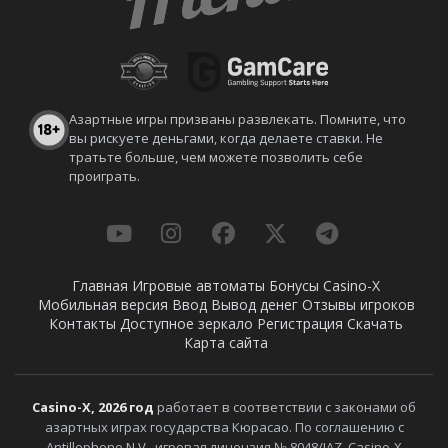
Азартные игры призваны развлекать. Помните, что
вы рискуете деньгами, когда делаете ставки. Не
тратьте больше, чем можете позволить себе
проиграть.
Главная
Игровые автоматы
Бонусы Casino-X
Мобильная версия
Ввод Вывод денег
Отзывы игроков
Контакты
Доступное зеркало
Регистрация
Скачать
Карта сайта
Casino-X, 2026 год
работает в соответствии с законами об
азартных играх государства Кюрасао. По соглашению с
Antillephone N.V., игровая лицензия № 8048/JAZ, Casino-X