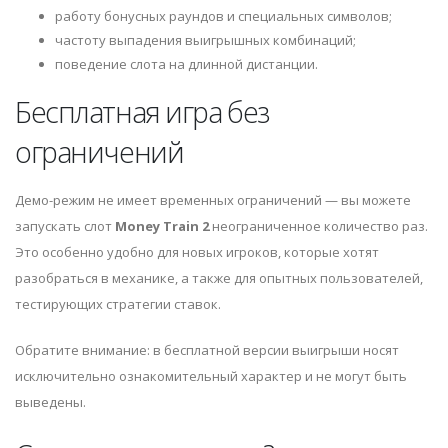
работу бонусных раундов и специальных символов;
частоту выпадения выигрышных комбинаций;
поведение слота на длинной дистанции.
Бесплатная игра без
ограничений
Демо-режим не имеет временных ограничений — вы можете
запускать слот
Money Train 2
неограниченное количество раз.
Это особенно удобно для новых игроков, которые хотят
разобраться в механике, а также для опытных пользователей,
тестирующих стратегии ставок.
Обратите внимание: в бесплатной версии выигрыши носят
исключительно ознакомительный характер и не могут быть
выведены.