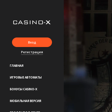
Вход
Регистрация
ГЛАВНАЯ
ИГРОВЫЕ АВТОМАТЫ
БОНУСЫ CASINO-X
МОБИЛЬНАЯ ВЕРСИЯ