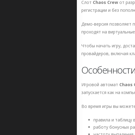
Слот
Chaos Crew
от раз
регистрации и без пополн
Демо-версия позволяет п
проходят на виртуальные
Чтобы начать игру, дост
провайдеров, включая кла
Особенности 
Игровой автомат
Chaos 
запускается как на компь
Во время игры вы можете
правила и таблицу 
работу бонусных ра
частоту выпадения