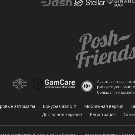
Азартные игры призв
рискуете деньгами, к
больше, чем можете 
ровые автоматы
Бонусы Casino-X
Мобильная версия
В
Доступное зеркало
Регистрация
Скач