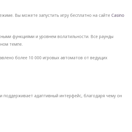
ежиме. Вы можете запустить игру бесплатно на сайте
Casino
сными функциями и уровнем волатильности. Все раунды
бном темпе.
авлено более 10 000 игровых автоматов от ведущих
и поддерживает адаптивный интерфейс, благодаря чему он