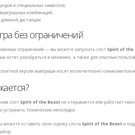
ундов и специальных символов;
 выигрышных комбинаций;
 длинной дистанции.
гра без ограничений
еменных ограничений — вы можете запускать слот
Spirit of the
рые хотят разобраться в механике, а также для опытных пользо
сплатной версии выигрыши носят исключительно ознакомительны
кается?
инам слот
Spirit of the Beast
не открывается или работает неко
о устранить технические неполадки.
вы можете оставить свою оценку слота
Spirit of the Beast
и под
выбор.