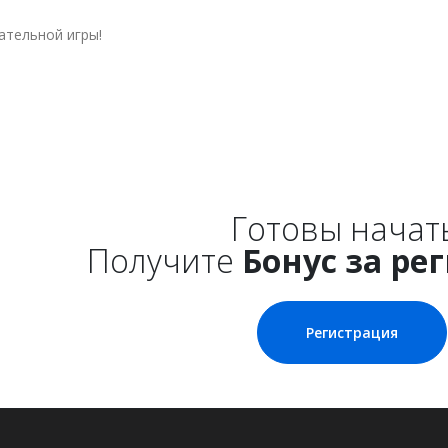
ательной игры!
Готовы начат
Получите
Бонус за ре
Регистрация