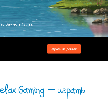
то Вам есть 18 лет.
Играть на деньги
 Relax Gaming — играть