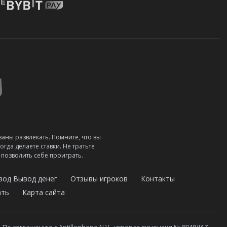
аны развлекать. Помните, что вы
огда делаете ставки. Не тратьте
позволить себе проиграть.
вод Вывод денег
Отзывы игроков
Контакты
ать
Карта сайта