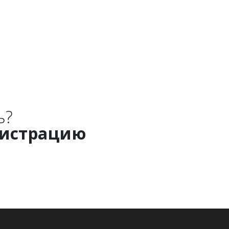
ь?
гистрацию