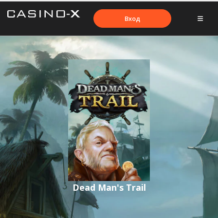
Вход
Dead Man's Trail