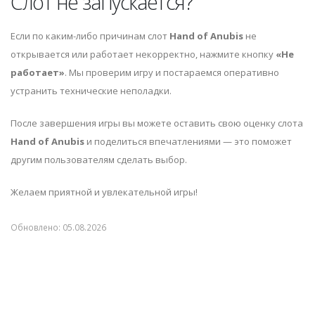
Слот не запускается?
Если по каким-либо причинам слот
Hand of Anubis
не
открывается или работает некорректно, нажмите кнопку
«Не
работает»
. Мы проверим игру и постараемся оперативно
устранить технические неполадки.
После завершения игры вы можете оставить свою оценку слота
Hand of Anubis
и поделиться впечатлениями — это поможет
другим пользователям сделать выбор.
Желаем приятной и увлекательной игры!
Обновлено:
05.08.2026