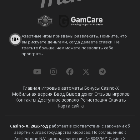
Азартные игры призваны развлекать. Помните, что
вы рискуете деньгами, когда делаете ставки. Не
тратьте больше, чем можете позволить себе
проиграть.
Главная
Игровые автоматы
Бонусы Casino-X
Мобильная версия
Ввод Вывод денег
Отзывы игроков
Контакты
Доступное зеркало
Регистрация
Скачать
Карта сайта
Casino-X, 2026 год
работает в соответствии с законами об
азартных играх государства Кюрасао. По соглашению с
Antillephone N.V., игровая лицензия № 8048/JAZ, Casino-X