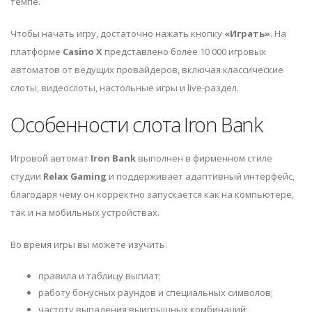
темпе.
Чтобы начать игру, достаточно нажать кнопку
«Играть»
. На
платформе
Casino X
представлено более 10 000 игровых
автоматов от ведущих провайдеров, включая классические
слоты, видеослоты, настольные игры и live-раздел.
Особенности слота Iron Bank
Игровой автомат
Iron Bank
выполнен в фирменном стиле
студии
Relax Gaming
и поддерживает адаптивный интерфейс,
благодаря чему он корректно запускается как на компьютере,
так и на мобильных устройствах.
Во время игры вы можете изучить:
правила и таблицу выплат;
работу бонусных раундов и специальных символов;
частоту выпадения выигрышных комбинаций;