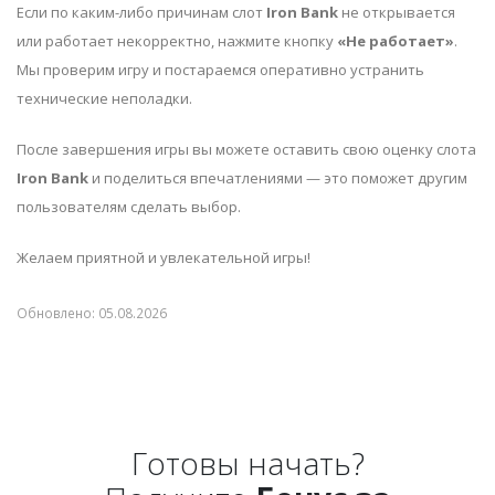
Если по каким-либо причинам слот
Iron Bank
не открывается
или работает некорректно, нажмите кнопку
«Не работает»
.
Мы проверим игру и постараемся оперативно устранить
технические неполадки.
После завершения игры вы можете оставить свою оценку слота
Iron Bank
и поделиться впечатлениями — это поможет другим
пользователям сделать выбор.
Желаем приятной и увлекательной игры!
Обновлено:
05.08.2026
Готовы начать?