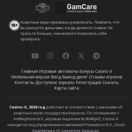
Азартные игры призваны развлекать. Помните, что
вы рискуете деньгами, когда делаете ставки. Не
тратьте больше, чем можете позволить себе
проиграть.
Главная
Игровые автоматы
Бонусы Casino-X
Мобильная версия
Ввод Вывод денег
Отзывы игроков
Контакты
Доступное зеркало
Регистрация
Скачать
Карта сайта
Casino-X, 2026 год
работает в соответствии с законами об
азартных играх государства Кюрасао. По соглашению с
Antillephone N.V., игровая лицензия № 8048/JAZ, Casino-X
находится под управлением компанией Pomadorro N.V., Groot
Kwartierweg 10, Livestrong, Кюрасао.