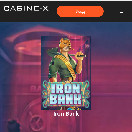
Вход
Iron Bank