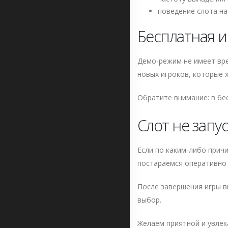
поведение слота на
Бесплатная и
Демо-режим не имеет вр
новых игроков, которые 
Обратите внимание: в бе
Слот не запус
Если по каким-либо прич
постараемся оперативно 
После завершения игры 
выбор.
Желаем приятной и увлек