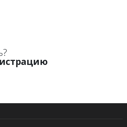
ь?
гистрацию