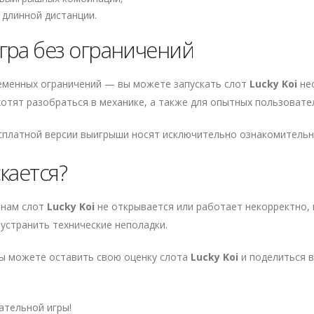
 длинной дистанции.
гра без ограничений
еменных ограничений — вы можете запускать слот
Lucky Koi
нео
хотят разобраться в механике, а также для опытных пользовате
сплатной версии выигрыши носят исключительно ознакомительны
кается?
инам слот
Lucky Koi
не открывается или работает некорректно,
устранить технические неполадки.
вы можете оставить свою оценку слота
Lucky Koi
и поделиться 
ательной игры!