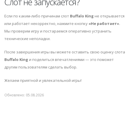
Слот не запускается?
Если по каким-либо причинам слот
Buffalo King
не открывается
или работает некорректно, нажмите кнопку
«Не работает»
.
Мы проверим игру и постараемся оперативно устранить
технические неполадки.
После завершения игры вы можете оставить свою оценку слота
Buffalo King
и поделиться впечатлениями — это поможет
другим пользователям сделать выбор.
Желаем приятной и увлекательной игры!
Обновлено:
05.08.2026