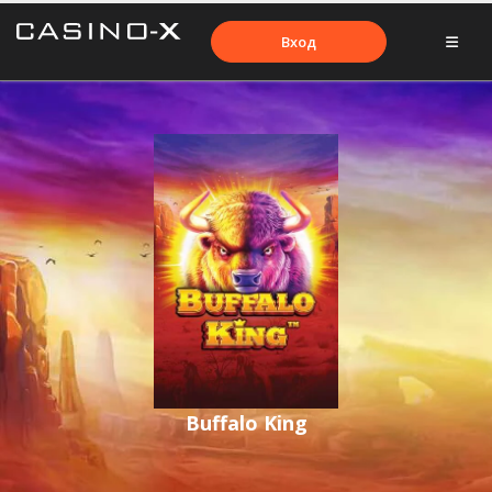
Вход
Buffalo King