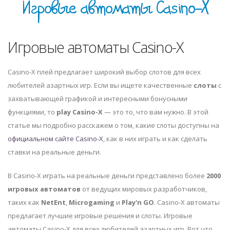
Игровые автоматы Casino-X
Игровые автоматы Сasino-X
Casino-X плей предлагает широкий выбор слотов для всех
любителей азартных игр. Если вы ищете качественные
слоты
с
захватывающей графикой и интересными бонусными
функциями, то
play Casino-X
— это то, что вам нужно. В этой
статье мы подробно расскажем о том, какие слоты доступны на
официальном сайте Casino-X
, как в них играть и как сделать
ставки на реальные деньги.
В Casino-X играть на реальные деньги представлено более
2000
игровых автоматов
от ведущих мировых разработчиков,
таких как
NetEnt
,
Microgaming
и
Play'n GO
. Casino-X автоматы
предлагает лучшие игровые решения и слоты. Игровые
автоматы Casino-X для всех любителей азартных игр. Вот что