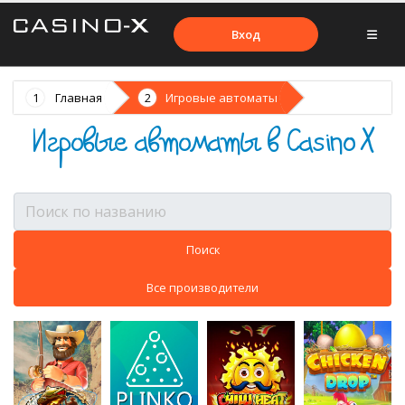
Вход
Главная
Игровые автоматы
Игровые автоматы в Casino X
Все производители