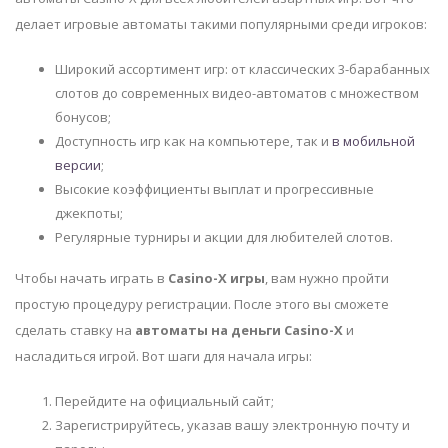
делает игровые автоматы такими популярными среди игроков:
Широкий ассортимент игр: от классических 3-барабанных
слотов до современных видео-автоматов с множеством
бонусов;
Доступность игр как на компьютере, так и
в мобильной
версии
;
Высокие коэффициенты выплат и прогрессивные
джекпоты;
Регулярные турниры и акции для любителей слотов.
Чтобы начать играть в
Casino-X игры
, вам нужно пройти
простую процедуру регистрации. После этого вы сможете
сделать ставку на
автоматы на деньги Casino-X
и
насладиться игрой. Вот шаги для начала игры:
Перейдите на официальный сайт;
Зарегистрируйтесь, указав вашу электронную почту и