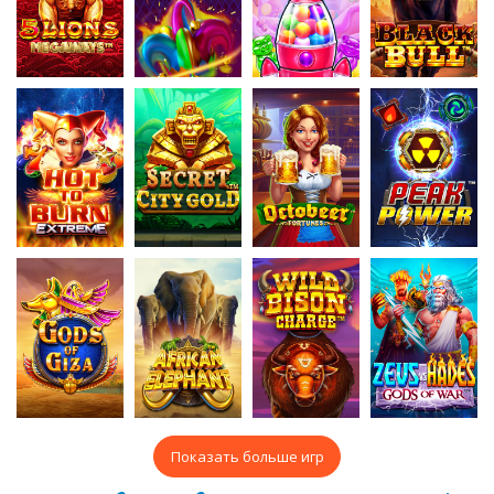
Показать больше игр