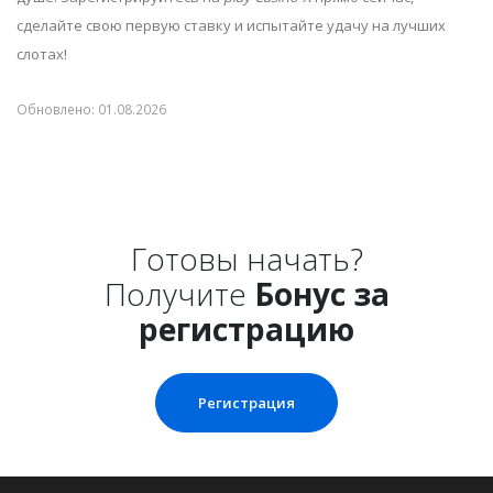
сделайте свою первую ставку и испытайте удачу на лучших
слотах!
Обновлено:
01.08.2026
Готовы начать?
Получите
Бонус за
регистрацию
Регистрация