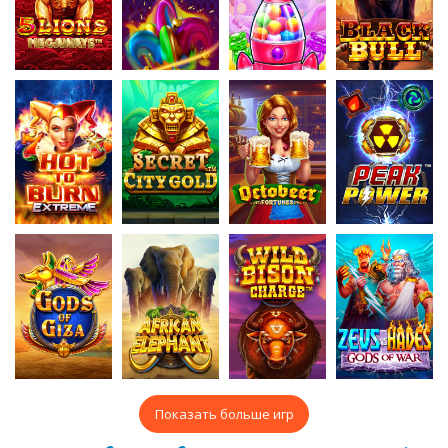
Показать больше игр