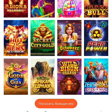
Показать больше игр