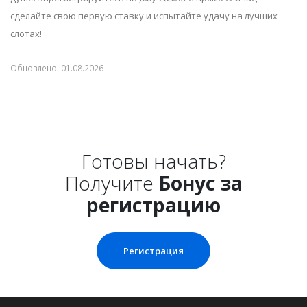
сделайте свою первую ставку и испытайте удачу на лучших
слотах!
Обновлено:
01.08.2026
Готовы начать?
Получите
Бонус за
регистрацию
Регистрация