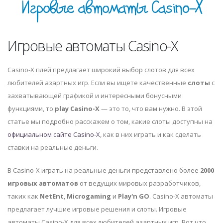
Игровые автоматы Casino-X
Игровые автоматы Сasino-X
Casino-X плей предлагает широкий выбор слотов для всех
любителей азартных игр. Если вы ищете качественные
слоты
с
захватывающей графикой и интересными бонусными
функциями, то
play Casino-X
— это то, что вам нужно. В этой
статье мы подробно расскажем о том, какие слоты доступны на
официальном сайте Casino-X
, как в них играть и как сделать
ставки на реальные деньги.
В Casino-X играть на реальные деньги представлено более
2000
игровых автоматов
от ведущих мировых разработчиков,
таких как
NetEnt
,
Microgaming
и
Play'n GO
. Casino-X автоматы
предлагает лучшие игровые решения и слоты. Игровые
автоматы Casino-X для всех любителей азартных игр. Вот что