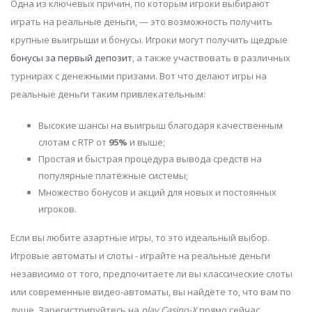
Одна из ключевых причин, по которым игроки выбирают
играть на реальные деньги, — это возможность получить
крупные выигрыши и бонусы. Игроки могут получить щедрые
бонусы за первый депозит
, а также участвовать в различных
турнирах с денежными призами. Вот что делают игры на
реальные деньги таким привлекательным:
Высокие шансы на выигрыш благодаря качественным
слотам с RTP от
95%
и выше;
Простая и быстрая процедура вывода средств на
популярные платёжные системы;
Множество бонусов и акций для новых и постоянных
игроков.
Если вы любите азартные игры, то это идеальный выбор.
Игровые автоматы и слоты - играйте на реальные деньги
независимо от того, предпочитаете ли вы классические слоты
или современные видео-автоматы, вы найдёте то, что вам по
душе. Зарегистрируйтесь на
play Casino-X
прямо сейчас,