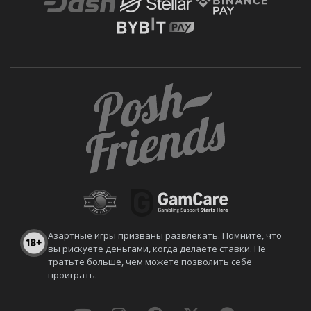
Азартные игры призваны развлекать. Помните, что
вы рискуете деньгами, когда делаете ставки. Не
тратьте больше, чем можете позволить себе
проиграть.