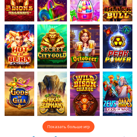
Показать больше игр