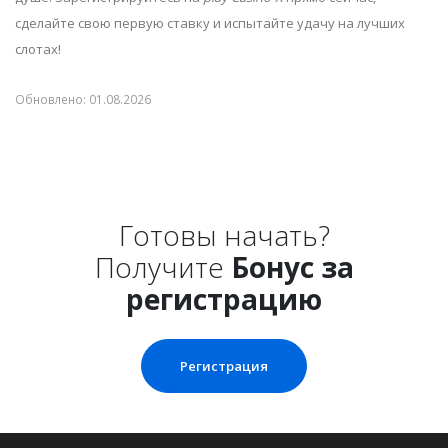
сделайте свою первую ставку и испытайте удачу на лучших
слотах!
Обновлено:
01.08.2026
Готовы начать?
Получите
Бонус за
регистрацию
Регистрация