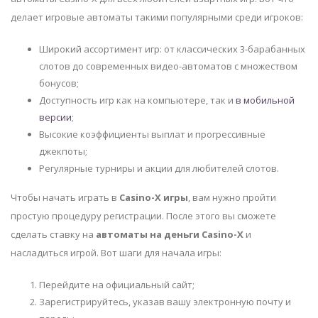
делает игровые автоматы такими популярными среди игроков:
Широкий ассортимент игр: от классических 3-барабанных
слотов до современных видео-автоматов с множеством
бонусов;
Доступность игр как на компьютере, так и
в мобильной
версии
;
Высокие коэффициенты выплат и прогрессивные
джекпоты;
Регулярные турниры и акции для любителей слотов.
Чтобы начать играть в
Casino-X игры
, вам нужно пройти
простую процедуру регистрации. После этого вы сможете
сделать ставку на
автоматы на деньги Casino-X
и
насладиться игрой. Вот шаги для начала игры:
Перейдите на официальный сайт;
Зарегистрируйтесь, указав вашу электронную почту и