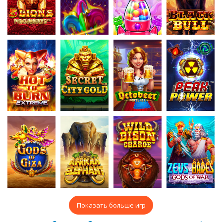
Показать больше игр