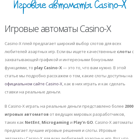
Игровые автоматы Casino-X
Игровые автоматы Сasino-X
Casino-X плей предлагает широкий выбор слотов для всех
любителей азартных игр. Если вы ищете качественные
слоты
с
захватывающей графикой и интересными бонусными
функциями, то
play Casino-X
— это то, что вам нужно. В этой
статье мы подробно расскажем о том, какие слоты доступны на
официальном сайте Casino-X
, как в них играть и как сделать
ставки на реальные деньги.
В Casino-X играть на реальные деньги представлено более
2000
игровых автоматов
от ведущих мировых разработчиков,
таких как
NetEnt
,
Microgaming
и
Play'n GO
. Casino-X автоматы
предлагает лучшие игровые решения и слоты. Игровые
автоматы Casino-X для всех любителей азартных игр. Вот что