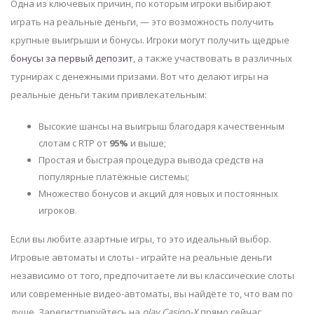
Одна из ключевых причин, по которым игроки выбирают
играть на реальные деньги, — это возможность получить
крупные выигрыши и бонусы. Игроки могут получить щедрые
бонусы за первый депозит
, а также участвовать в различных
турнирах с денежными призами. Вот что делают игры на
реальные деньги таким привлекательным:
Высокие шансы на выигрыш благодаря качественным
слотам с RTP от
95%
и выше;
Простая и быстрая процедура вывода средств на
популярные платёжные системы;
Множество бонусов и акций для новых и постоянных
игроков.
Если вы любите азартные игры, то это идеальный выбор.
Игровые автоматы и слоты - играйте на реальные деньги
независимо от того, предпочитаете ли вы классические слоты
или современные видео-автоматы, вы найдёте то, что вам по
душе. Зарегистрируйтесь на
play Casino-X
прямо сейчас,