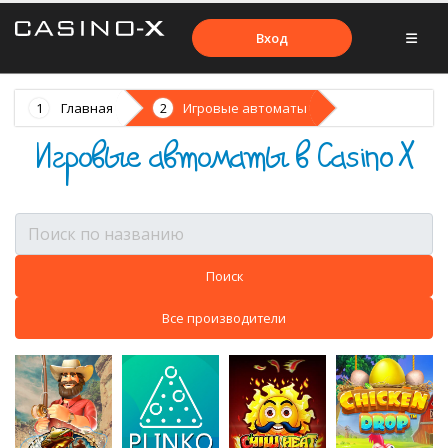
Вход
Главная
Игровые автоматы
Игровые автоматы в Casino X
Все производители