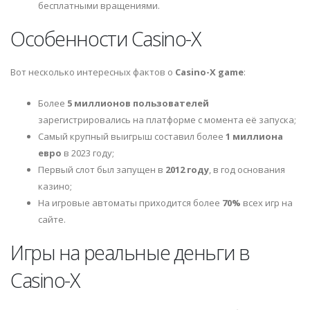
бесплатными вращениями.
Особенности Casino-X
Вот несколько интересных фактов о
Casino-X game
:
Более
5 миллионов пользователей
зарегистрировались на платформе с момента её запуска;
Самый крупный выигрыш составил более
1 миллиона
евро
в 2023 году;
Первый слот был запущен в
2012 году
, в год основания
казино;
На игровые автоматы приходится более
70%
всех игр на
сайте.
Игры на реальные деньги в
Casino-X