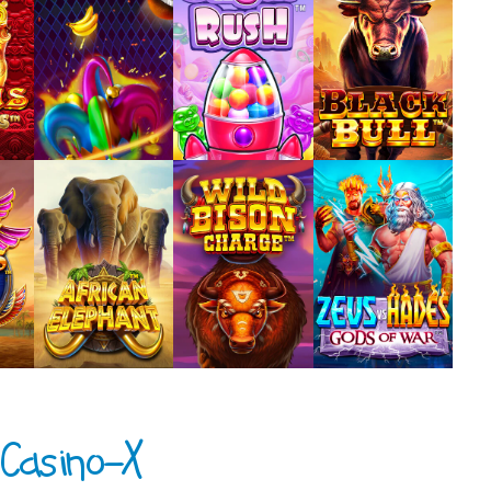
Casino-X