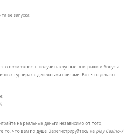
та её запуска;
— это возможность получить крупные выигрыши и бонусы.
зличных турнирах с денежными призами. Вот что делают
е;
;
играйте на реальные деньги независимо от того,
е то, что вам по душе. Зарегистрируйтесь на
play Casino-X