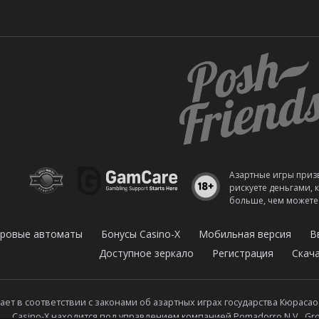
Азартные игры призв
рискуете деньгами, к
больше, чем можете 
ровые автоматы
Бонусы Casino-X
Мобильная версия
В
Доступное зеркало
Регистрация
Скач
ет в соответствии с законами об азартных играх государства Кюрасао. 
Casino-X находится под управлением компанией Pomadorro N.V., Groot