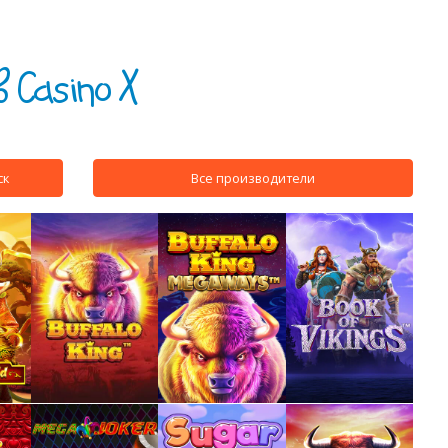
Casino X
Все производители