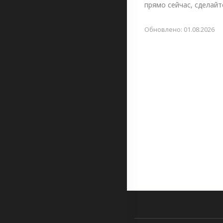
прямо сейчас, сделайт
Обновлено:
01.08.2026