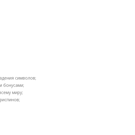
адения символов;
и бонусами;
сему миру;
риспинов;