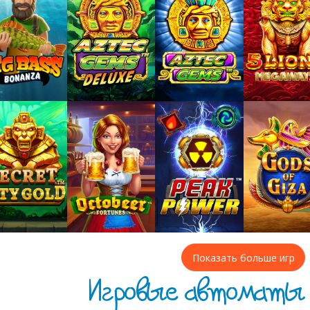
Показать больше игр
Игровые автоматы 