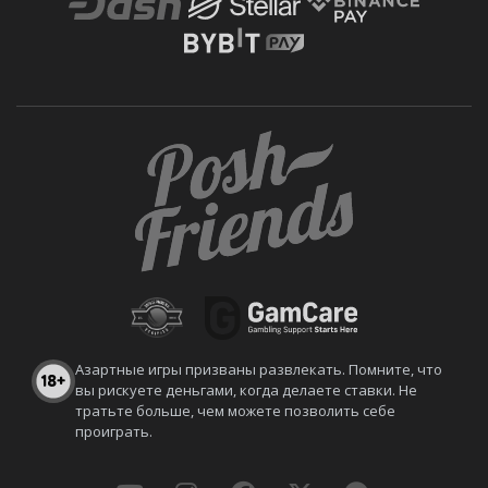
Азартные игры призваны развлекать. Помните, что
вы рискуете деньгами, когда делаете ставки. Не
тратьте больше, чем можете позволить себе
проиграть.