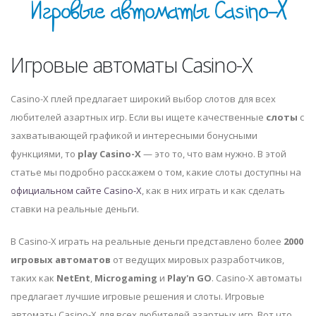
Игровые автоматы Casino-X
Игровые автоматы Сasino-X
Casino-X плей предлагает широкий выбор слотов для всех
любителей азартных игр. Если вы ищете качественные
слоты
с
захватывающей графикой и интересными бонусными
функциями, то
play Casino-X
— это то, что вам нужно. В этой
статье мы подробно расскажем о том, какие слоты доступны на
официальном сайте Casino-X
, как в них играть и как сделать
ставки на реальные деньги.
В Casino-X играть на реальные деньги представлено более
2000
игровых автоматов
от ведущих мировых разработчиков,
таких как
NetEnt
,
Microgaming
и
Play'n GO
. Casino-X автоматы
предлагает лучшие игровые решения и слоты. Игровые
автоматы Casino-X для всех любителей азартных игр. Вот что