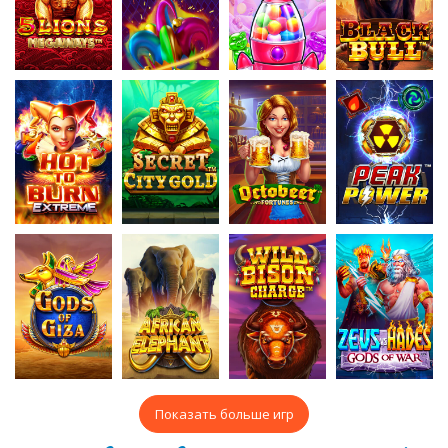
Показать больше игр