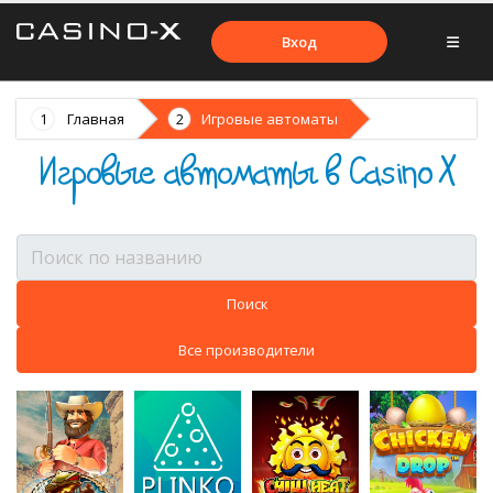
Вход
Главная
Игровые автоматы
Игровые автоматы в Casino X
Все производители