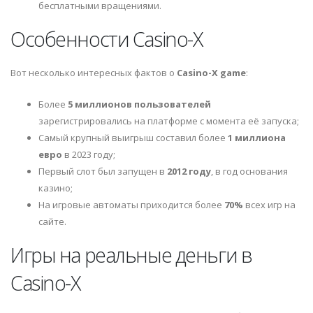
бесплатными вращениями.
Особенности Casino-X
Вот несколько интересных фактов о
Casino-X game
:
Более
5 миллионов пользователей
зарегистрировались на платформе с момента её запуска;
Самый крупный выигрыш составил более
1 миллиона
евро
в 2023 году;
Первый слот был запущен в
2012 году
, в год основания
казино;
На игровые автоматы приходится более
70%
всех игр на
сайте.
Игры на реальные деньги в
Casino-X