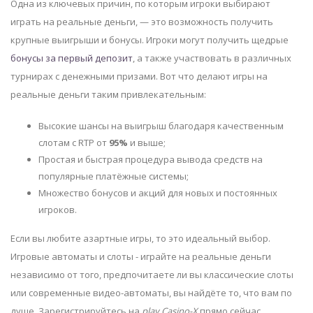
Одна из ключевых причин, по которым игроки выбирают
играть на реальные деньги, — это возможность получить
крупные выигрыши и бонусы. Игроки могут получить щедрые
бонусы за первый депозит
, а также участвовать в различных
турнирах с денежными призами. Вот что делают игры на
реальные деньги таким привлекательным:
Высокие шансы на выигрыш благодаря качественным
слотам с RTP от
95%
и выше;
Простая и быстрая процедура вывода средств на
популярные платёжные системы;
Множество бонусов и акций для новых и постоянных
игроков.
Если вы любите азартные игры, то это идеальный выбор.
Игровые автоматы и слоты - играйте на реальные деньги
независимо от того, предпочитаете ли вы классические слоты
или современные видео-автоматы, вы найдёте то, что вам по
душе. Зарегистрируйтесь на
play Casino-X
прямо сейчас,