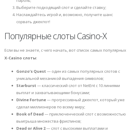
пароль;
Выберите подходящий слот и сделайте ставку;
Наслаждайтесь игрой и, возможно, получите шанс
сорвать джекпот!
Популярные слоты Casino-X
Если вы не знаете, с чего начать, вот список самых популярных
X-Casino слоты
:
Gonzo’s Quest
— один из самых популярных слотов с
уникальной механикой выпадения символов;
Starburst
— классический слот от NetEnt с 10 линиями
выплат и захватывающими бонусами;
Divine Fortune
— прогрессивный джекпот, который уже
сделал миллионеров по всему миру;
Book of Dead
— приключенческий слот с возможностью
выигрыша множества фриспинов;
Dead or Alive 2
— слот с высокими выплатами и