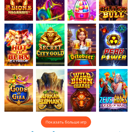
Показать больше игр