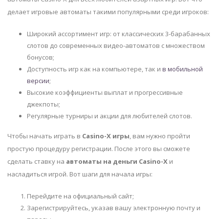
делает игровые автоматы такими популярными среди игроков:
Широкий ассортимент игр: от классических 3-барабанных
слотов до современных видео-автоматов с множеством
бонусов;
Доступность игр как на компьютере, так и
в мобильной
версии
;
Высокие коэффициенты выплат и прогрессивные
джекпоты;
Регулярные турниры и акции для любителей слотов.
Чтобы начать играть в
Casino-X игры
, вам нужно пройти
простую процедуру регистрации. После этого вы сможете
сделать ставку на
автоматы на деньги Casino-X
и
насладиться игрой. Вот шаги для начала игры:
Перейдите на официальный сайт;
Зарегистрируйтесь, указав вашу электронную почту и