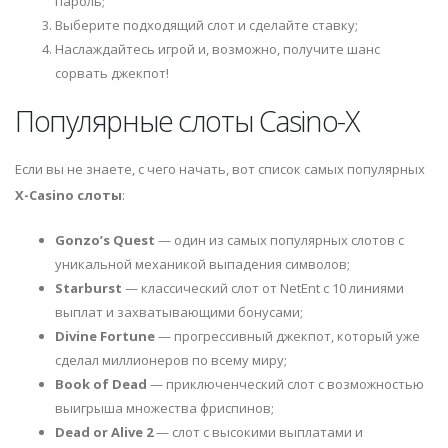
пароль;
Выберите подходящий слот и сделайте ставку;
Наслаждайтесь игрой и, возможно, получите шанс
сорвать джекпот!
Популярные слоты Casino-X
Если вы не знаете, с чего начать, вот список самых популярных
X-Casino слоты
:
Gonzo’s Quest
— один из самых популярных слотов с
уникальной механикой выпадения символов;
Starburst
— классический слот от NetEnt с 10 линиями
выплат и захватывающими бонусами;
Divine Fortune
— прогрессивный джекпот, который уже
сделал миллионеров по всему миру;
Book of Dead
— приключенческий слот с возможностью
выигрыша множества фриспинов;
Dead or Alive 2
— слот с высокими выплатами и